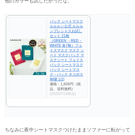
他のカラーも試したかったな。
パック シートマスク
ルルルン公式 ルルル
ンプレシャスお試し
セット 21枚
（GREEN ・RED・
WHITE 各7枚）フェ
イスマスク マスク シ
ート マスクパック マ
スクシート フェイス
パック シートマスク
パック シートマス
ク・パック ネコポス
[M便 1/1]
価格：1,606円（税
込、送料無料)
(2023/7/11時点)
ちなみに夜中シートマスクつけたままソファーに転がって