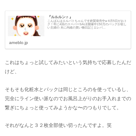
『ルルルン♬』
こんばんはエルパトちゃんです​絶賛発売中w 6月5日がおト
ク！年に4回のスーパーSALE開催中150万のバッグが欲し
い主婦の 夫に内緒の買い物日記 [ エレパ…
ameblo.jp
これはちょっと試してみたいという気持ちで応募したんだ
けど、
そもそも化粧水とパックは同じところのを使っているし、
完全にライン使い派なのでお風呂上がりのお手入れまでの
繋ぎにちょっと使ってみようかな〜のつもりでして。
それがなんと３２枚全部使い切ったんですよ。笑