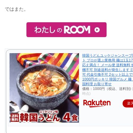
ではまた。
韓国うどんユッケジャンスープ
ト プロが選ぶ業務用 麺は1玉17
応え満点！ メール便 送料無料
梱不可 別途送料が発生します 
可 代金引換不可 2セット以上
1000円ポッキリ 韓国グルメ 麺
国料理 お取り寄せ
価格：1000円（税込、送料別)
時点)
楽