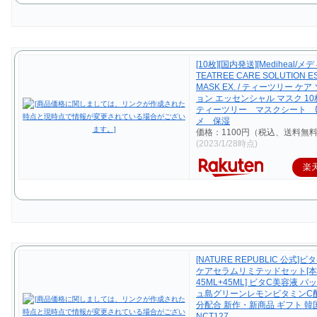
[10枚][国内発送][Mediheal/
TEATREE CARE SOLUTION E
MASK EX. / ティーツリー ケ
ョン エッセンシャル マスク 
ティーツリー マスクシート 
メ 保湿
価格：1100円（税込、送料無料
(2023/1/28時点)
楽
[NATURE REPUBLIC 公式]
ケアセラムリミテッドセット[
45ML+45ML] ビタC美容液 パ
ュ島グリーンレモンビタミンC配
分配合 新作・新商品 ギフト 韓
NCT127