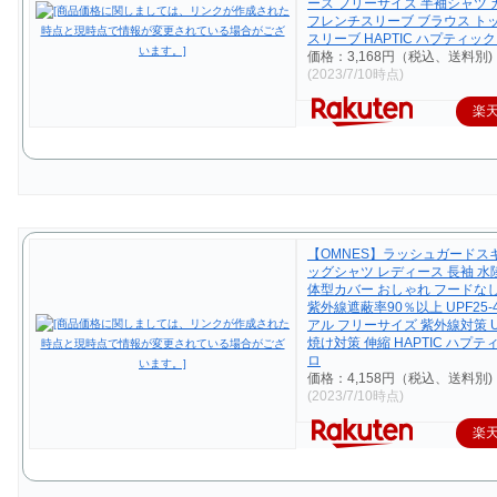
ース フリーサイズ 半袖シャツ
フレンチスリーブ ブラウス ト
スリーブ HAPTIC ハプティック
価格：3,168円（税込、送料別)
(2023/7/10時点)
楽
【OMNES】ラッシュガードス
ッグシャツ レディース 長袖 水
体型カバー おしゃれ フードな
紫外線遮蔽率90％以上 UPF25-
アル フリーサイズ 紫外線対策 U
焼け対策 伸縮 HAPTIC ハプテ
ロ
価格：4,158円（税込、送料別)
(2023/7/10時点)
楽