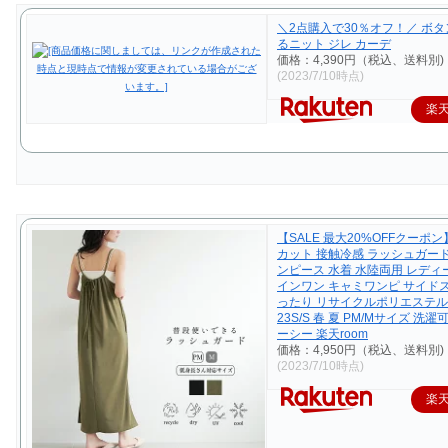
＼2点購入で30％オフ！／ ボタ
るニット ジレ カーデ
価格：4,390円（税込、送料別)
(2023/7/10時点)
楽
【SALE 最大20%OFFクーポン
カット 接触冷感 ラッシュガー
ンピース 水着 水陸両用 レディ
インワン キャミワンピ サイド
ったり リサイクルポリエステル
23S/S 春 夏 PM/Mサイズ 洗濯可 
ーシー 楽天room
価格：4,950円（税込、送料別)
(2023/7/10時点)
楽