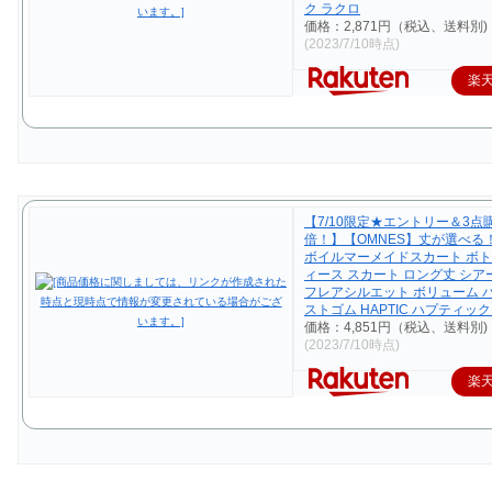
ク ラクロ
価格：2,871円（税込、送料別)
(2023/7/10時点)
楽
【7/10限定★エントリー＆3点購
倍！】【OMNES】丈が選べる
ボイルマーメイドスカート ボト
ィース スカート ロング丈 シア
フレアシルエット ボリューム 
ストゴム HAPTIC ハプティック
価格：4,851円（税込、送料別)
(2023/7/10時点)
楽