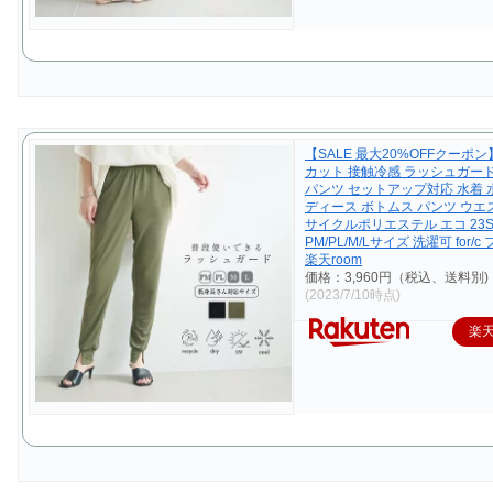
【SALE 最大20%OFFクーポン
カット 接触冷感 ラッシュガー
パンツ セットアップ対応 水着 
ディース ボトムス パンツ ウエ
サイクルポリエステル エコ 23S/
PM/PL/M/Lサイズ 洗濯可 for/
楽天room
価格：3,960円（税込、送料別)
(2023/7/10時点)
楽