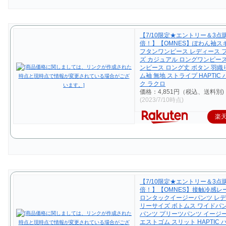
【7/10限定★エントリー＆3点購
倍！】【OMNES】ぽわん袖ス
フタンワンピース レディース 
ズ カジュアル ロングワンピー
ンピース ロング丈 ボタン 羽織
ム袖 無地 ストライプ HAPTIC
ク ラクロ
価格：4,851円（税込、送料別)
(2023/7/10時点)
楽
【7/10限定★エントリー＆3点購
倍！】【OMNES】接触冷感レ
ロンタックイージーパンツ レデ
リーサイズ ボトムス ワイドパ
パンツ プリーツパンツ イージ
エストゴム スリット HAPTIC