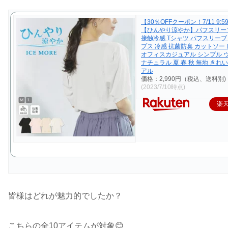
【30％OFFクーポン！7/11 9:
【ひんやり涼やか】パフスリー
接触冷感 Tシャツ パフスリーブ
プス 冷感 抗菌防臭 カットソー
オフィスカジュアル シンプル 
ナチュラル 夏 春 秋 無地 きれ
アル
価格：2,990円（税込、送料別)
(2023/7/10時点)
楽
皆様はどれが魅力的でしたか？
こちらの全10アイテムが対象😊