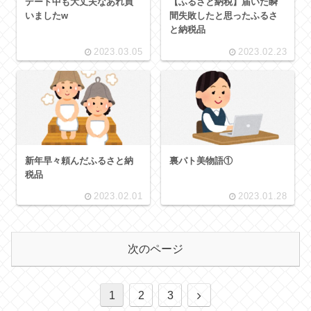
デート中も大丈夫なあれ買
【ふるさと納税】届いた瞬
いましたw
間失敗したと思ったふるさ
と納税品
2023.03.05
2023.02.23
新年早々頼んだふるさと納
裏パト美物語①
税品
2023.02.01
2023.01.28
次のページ
1
2
3